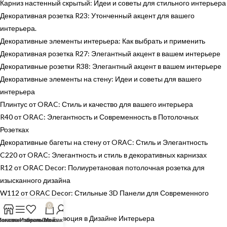
Карниз настенный скрытый: Идеи и советы для стильного интерьера
Декоративная розетка R23: Утонченный акцент для вашего
интерьера.
Декоративные элементы интерьера: Как выбрать и применить
Декоративная розетка R27: Элегантный акцент в вашем интерьере
Декоративные розетки R38: Элегантный акцент в вашем интерьере
Декоративные элементы на стену: Идеи и советы для вашего
интерьера
Плинтус от ORAC: Стиль и качество для вашего интерьера
R40 от ORAC: Элегантность и Современность в Потолочных
Розетках
Декоративные багеты на стену от ORAC: Стиль и Элегантность
C220 от ORAC: Элегантность и стиль в декоративных карнизах
R12 от ORAC Decor: Полиуретановая потолочная розетка для
изысканного дизайна
W112 от ORAC Decor: Стильные 3D Панели для Современного
Интерьера
0
ORAC Décor: Революция в Дизайне Интерьера
Магазин
Боковая панель
Избранное
Заказ
Мой аккаунт