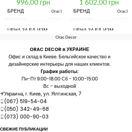
996,00
грн
1 602,00
грн
БРЕНД
БРЕНД
Orac Decor
Orac De
ЦЕНА ЗА ЕД. ИЗМ.
ЦЕНА ЗА ЕД. ИЗМ.
шт.
Orac Decor
ORAC DECOR в УКРАИНЕ
СТРАНА ПРОИЗВОДИТЕЛЬ
СТРАНА ПРОИЗВОДИТЕ
Бельгия
Офис и склад в Киеве. Бельгийское качество и
дизайнерские интерьеры для наших клиентов.
ДЛИНА, ММ
ДЛИНА, ММ
280
График работы:
Пн-Пт 9:00-18:00 Сб - 10:00-15:00
Вс – выходной
ШИРИНА, ММ
ШИРИНА, ММ
280
Украина, г. Киев, ул. Ялтинская, 7
(067) 519-54-04
ВЫСОТА, ММ
ВЫСОТА, ММ
31
(050) 342-49-68
(073) 000-90-03
МАТЕРИАЛ
МАТЕРИАЛ
Полиуретан
Полиуре
СВЕЖИЕ ПУБЛИКАЦИИ