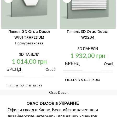
Панель 3D Orac Decor
Панель 3D Orac Decor
W101 TRAPEZIUM
WX204
Полиуретановая
3D ПАНЕЛИ
1 932,00
грн
3D ПАНЕЛИ
1 014,00
грн
БРЕНД
Orac De
БРЕНД
Orac Decor
ЦЕНА ЗА ЕД. ИЗМ.
ЦЕНА ЗА ЕД. ИЗМ.
шт.
Orac Decor
СТРАНА ПРОИЗВОДИТЕ
ORAC DECOR в УКРАИНЕ
СТРАНА ПРОИЗВОДИТЕЛЬ
Бельгия
Офис и склад в Киеве. Бельгийское качество и
ДЛИНА, ММ
2
дизайнерские интерьеры для наших клиентов.