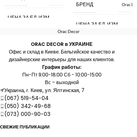
БРЕНД
Orac De
ЦЕНА ЗА ЕД. ИЗМ.
шт.
ЦЕНА ЗА ЕД. ИЗМ.
Orac Decor
СТРАНА ПРОИЗВОДИТЕЛЬ
Бельгия
ORAC DECOR в УКРАИНЕ
СТРАНА ПРОИЗВОДИТЕ
Офис и склад в Киеве. Бельгийское качество и
ДЛИНА, ММ
228
дизайнерские интерьеры для наших клиентов.
ДЛИНА, ММ
График работы:
Пн-Пт 9:00-18:00 Сб - 10:00-15:00
ШИРИНА, ММ
228
Вс – выходной
ШИРИНА, ММ
Украина, г. Киев, ул. Ялтинская, 7
ВЫСОТА, ММ
(067) 519-54-04
149
ВЫСОТА, ММ
(050) 342-49-68
(073) 000-90-03
МАТЕРИАЛ
Полиуретан
МАТЕРИАЛ
Полиуре
СВЕЖИЕ ПУБЛИКАЦИИ
СВОЙСТВО
Твердый