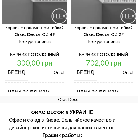
Карниз с орнаментом гибкий
Карниз с орнаментом гибкий
Orac Decor C214F
Orac Decor C212F
Полиуретановый
Полиуретановый
КАРНИЗ ПОТОЛОЧНЫЙ
КАРНИЗ ПОТОЛОЧНЫЙ
300,00
грн
702,00
грн
БРЕНД
БРЕНД
Orac Decor
Orac De
ЦЕНА ЗА ЕД. ИЗМ.
ЦЕНА ЗА ЕД. ИЗМ.
шт.
Orac Decor
ORAC DECOR в УКРАИНЕ
СТРАНА ПРОИЗВОДИТЕЛЬ
СТРАНА ПРОИЗВОДИТЕ
Бельгия
Офис и склад в Киеве. Бельгийское качество и
дизайнерские интерьеры для наших клиентов.
ДЛИНА, ММ
ДЛИНА, ММ
2000
2
График работы: