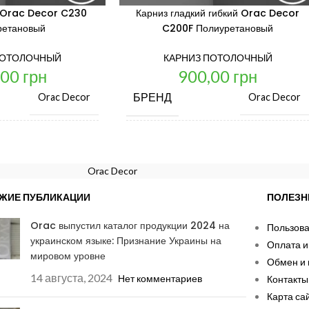
й Orac Decor C230
Карниз гладкий гибкий Orac Decor
ретановый
C200F Полиуретановый
ПОТОЛОЧНЫЙ
КАРНИЗ ПОТОЛОЧНЫЙ
,00
грн
900,00
грн
БРЕНД
Orac Decor
Orac Decor
ИЗМ.
ЦЕНА ЗА ЕД. ИЗМ.
шт.
шт.
Orac Decor
ИЗВОДИТЕЛЬ
СТРАНА ПРОИЗВОДИТЕЛЬ
Бельгия
Бе
ЖИЕ ПУБЛИКАЦИИ
ПОЛЕЗН
Orac выпустил каталог продукции 2024 на
Пользова
ДЛИНА, ММ
2000
2000
украинском языке: Признание Украины на
Оплата и
мировом уровне
Обмен и 
ШИРИНА, ММ
29
57
14 августа, 2024
Нет комментариев
Контакты
Карта са