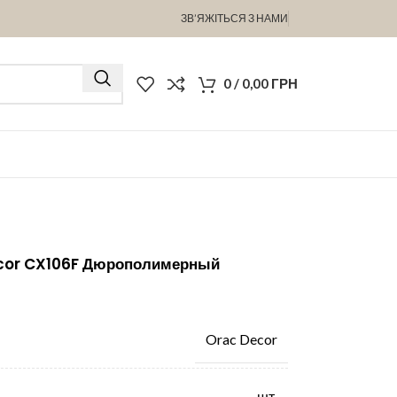
ЗВ’ЯЖІТЬСЯ З НАМИ
0
/
0,00
ГРН
ecor CX106F Дюрополимерный
Orac Decor
шт.