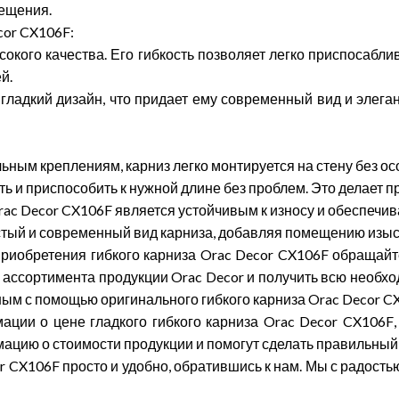
ещения.
cor
CX
106
F
:
окого качества. Его гибкость позволяет легко приспосабли
й.
гладкий дизайн, что придает ему современный вид и элеган
ьным креплениям, карниз легко монтируется на стену без ос
ть и приспособить к нужной длине без проблем.
Это делает п
rac
Decor
CX
106
F
является устойчивым к износу и обеспечив
тый и современный вид карниза, добавляя помещению изыск
приобретения гибкого карниза
Orac
Decor
CX
106
F
обращайт
о ассортимента продукции
Orac
Decor
и получить всю необх
ным с помощью оригинального гибкого карниза
Orac
Decor
C
ции о цене гладкого гибкого карниза
Orac
Decor
CX
106
F
цию о стоимости продукции и помогут сделать правильный
r
CX
106
F
просто и удобно, обратившись к нам. Мы с радост