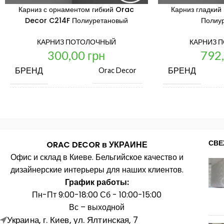
Карниз с орнаментом гибкий Orac
Карниз гладки
Decor C214F Полиуретановый
Полиу
КАРНИЗ ПОТОЛОЧНЫЙ
КАРНИЗ 
300,00
грн
792
БРЕНД
БРЕНД
Orac Decor
ЦЕНА ЗА ЕД. ИЗМ.
ЦЕНА ЗА ЕД. 
шт.
СТРАНА ПРОИЗВОДИТЕЛЬ
СТРАНА ПРО
Бельгия
СВЕ
ORAC DECOR в УКРАИНЕ
Офис и склад в Киеве. Бельгийское качество и
ДЛИНА, ММ
ДЛИНА, ММ
2000
дизайнерские интерьеры для наших клиентов.
График работы:
Пн-Пт 9:00-18:00 Сб - 10:00-15:00
ШИРИНА, ММ
ШИРИНА, ММ
31
Вс – выходной
Украина, г. Киев, ул. Ялтинская, 7