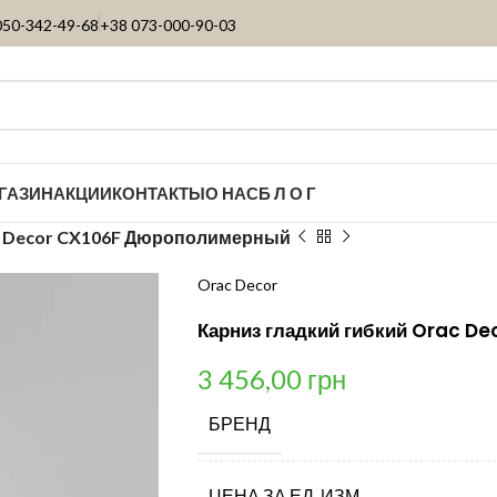
050-342-49-68
+38 073-000-90-03
ГАЗИН
АКЦИИ
КОНТАКТЫ
О НАС
Б Л О Г
ac Decor CX106F Дюрополимерный
Orac Decor
Карниз гладкий гибкий Orac D
3 456,00
грн
БРЕНД
ЦЕНА ЗА ЕД. ИЗМ.