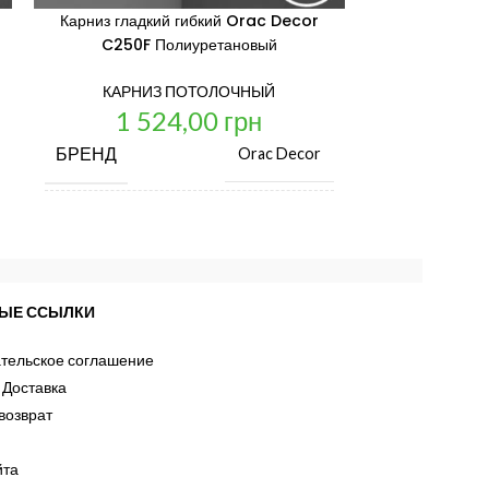
Карниз гладкий гибкий Orac Decor
Карниз глад
C250F Полиуретановый
C230F 
КАРНИЗ ПОТОЛОЧНЫЙ
КАРНИ
1 524,00
грн
1 
БРЕНД
БРЕНД
Orac Decor
ЦЕНА ЗА ЕД. ИЗМ.
ЦЕНА ЗА ЕД
шт.
СТРАНА ПРОИЗВОДИТЕЛЬ
СТРАНА П
льгия
Бельгия
ЫЕ ССЫЛКИ
тельское соглашение
ДЛИНА, ММ
ДЛИНА, ММ
2000
 Доставка
возврат
ШИРИНА, ММ
ШИРИНА, 
16
йта