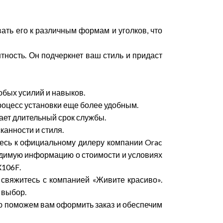
вать его к различным формам и уголков, что
тность. Он подчеркнет ваш стиль и придаст
обых усилий и навыков.
роцесс установки еще более удобным.
ает длительный срок службы.
анности и стиля.
есь к официальному дилеру компании
Orac
одимую информацию о стоимости и условиях
X
106
F
.
, свяжитесь с компанией «Живите красиво».
 выбор.
ью поможем вам оформить заказ и обеспечим