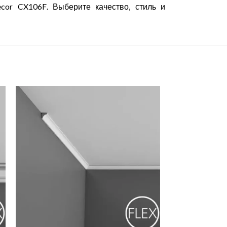
cor
CX
106
F
. Выберите качество, стиль и