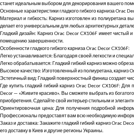
станет идеальным выбором для декорирования вашего пом
Основные характеристики гладкого гибкого карниза
Orac
De
Материал и гибкость:
Карниз изготовлен из полиуретана выс
делает его универсальным для любых архитектурных детале
Гладкий дизайн:
Карниз
Orac
Decor
CX
106
F
имеет чистый и 
помещению завершенности.
Особенности гладкого гибкого карниза
Orac
Decor
CX
106
F
:
Легко устанавливается:
Благодаря своей легкости и специал
Легко обрабатывается:
Гладкий гибкий карниз можно обреза
Высокое качество:
Изготовленный из полиуретана, карниз
O
Эстетичный вид:
Гладкий поверхностный финиш создает чис
Где купить гладкий гибкий карниз
Orac
Decor
CX
106
F
:
Для 
Decor
— «Живите красиво». Вы сможете выбрать из богатог
приобретения. Сделайте свой интерьер стильным и элегант
Ориентировочная цена:
Для получения подробной информа
Профессионалы предоставят вам всю необходимую информа
Заказ и доставка:
Закажите гладкий гибкий карниз
Orac
Deco
его доставку в Киев и другие регионы Украины.