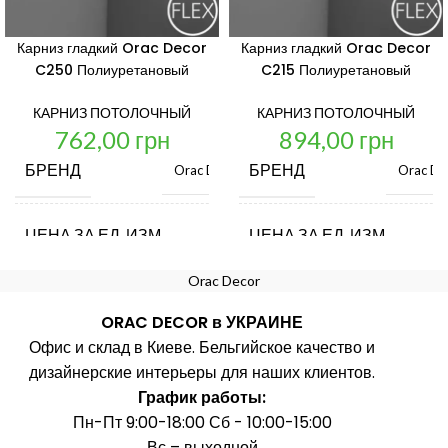
Карниз гладкий Orac Decor
Карниз гладкий Orac Decor
C250 Полиуретановый
C215 Полиуретановый
КАРНИЗ ПОТОЛОЧНЫЙ
КАРНИЗ ПОТОЛОЧНЫЙ
762,00
грн
894,00
грн
БРЕНД
БРЕНД
Orac Decor
Orac De
ЦЕНА ЗА ЕД. ИЗМ.
ЦЕНА ЗА ЕД. ИЗМ.
шт.
Orac Decor
СТРАНА ПРОИЗВОДИТЕЛЬ
СТРАНА ПРОИЗВОДИТЕ
Бельгия
ORAC DECOR в УКРАИНЕ
Офис и склад в Киеве. Бельгийское качество и
ДЛИНА, ММ
ДЛИНА, ММ
2000
2
дизайнерские интерьеры для наших клиентов.
График работы:
Пн-Пт 9:00-18:00 Сб - 10:00-15:00
ШИРИНА, ММ
ШИРИНА, ММ
16
Вс – выходной