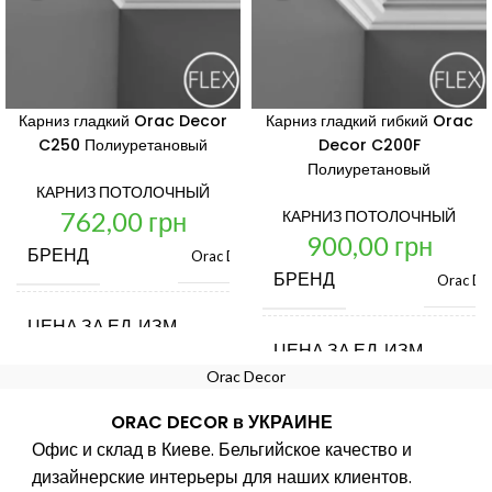
Карниз гладкий Orac Decor
Карниз гладкий гибкий Orac
C250 Полиуретановый
Decor C200F
Полиуретановый
КАРНИЗ ПОТОЛОЧНЫЙ
762,00
грн
КАРНИЗ ПОТОЛОЧНЫЙ
900,00
грн
БРЕНД
Orac Decor
БРЕНД
Orac De
ЦЕНА ЗА ЕД. ИЗМ.
шт.
ЦЕНА ЗА ЕД. ИЗМ.
Orac Decor
СТРАНА ПРОИЗВОДИТЕЛЬ
Бельгия
ORAC DECOR в УКРАИНЕ
СТРАНА ПРОИЗВОДИТЕ
Офис и склад в Киеве. Бельгийское качество и
ДЛИНА, ММ
2000
дизайнерские интерьеры для наших клиентов.