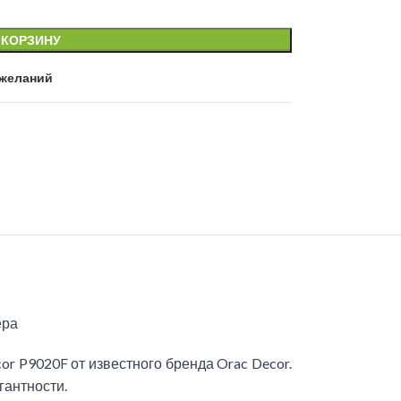
 КОРЗИНУ
 желаний
ера
r P9020F от известного бренда Orac Decor.
гантности.