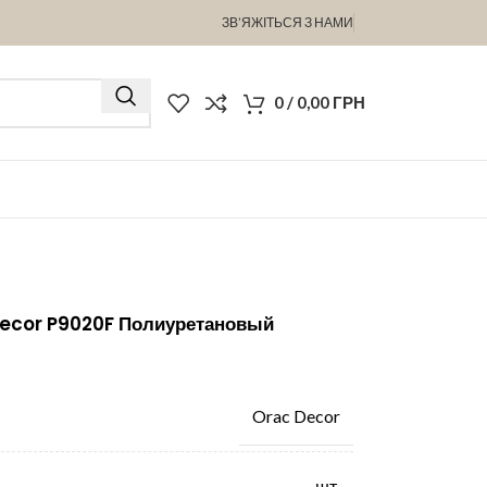
ЗВ’ЯЖІТЬСЯ З НАМИ
0
/
0,00
ГРН
Decor P9020F Полиуретановый
Orac Decor
шт.