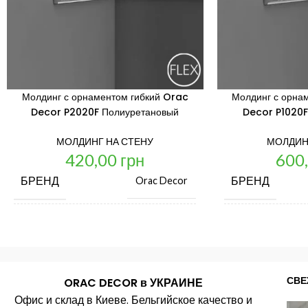
Молдинг с орнаментом гибкий Orac
Молдинг с орна
Decor P2020F Полиуретановый
Decor P1020F
МОЛДИНГ НА СТЕНУ
МОЛДИН
420,00
грн
600
БРЕНД
БРЕНД
Orac Decor
ЦЕНА ЗА ЕД. ИЗМ.
ЦЕНА ЗА ЕД. 
шт.
СТРАНА ПРОИЗВОДИТЕЛЬ
СТРАНА ПРО
Бельгия
СВЕ
ORAC DECOR в УКРАИНЕ
Офис и склад в Киеве. Бельгийское качество и