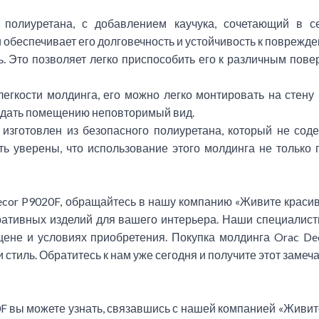
полиуретана, с добавлением каучука, сочетающий в себ
обеспечивает его долговечность и устойчивость к поврежде
. Это позволяет легко приспособить его к различным пове
гкости молдинга, его можно легко монтировать на стену
ридать помещению неповторимый вид.
изготовлен из безопасного полиуретана, который не со
ь уверены, что использование этого молдинга не только
ecor P9020F, обращайтесь в нашу компанию «Живите крас
ративных изделий для вашего интерьера. Наши специалист
ене и условиях приобретения. Покупка молдинга Orac De
стиль. Обратитесь к нам уже сегодня и получите этот заме
 вы можете узнать, связавшись с нашей компанией «Живит