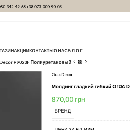
050-342-49-68
+38 073-000-90-03
ГАЗИН
АКЦИИ
КОНТАКТЫ
О НАС
Б Л О Г
 Decor P9020F Полиуретановый
Orac Decor
Молдинг гладкий гибкий Orac 
870,00
грн
БРЕНД
ЦЕНА ЗА ЕД. ИЗМ.