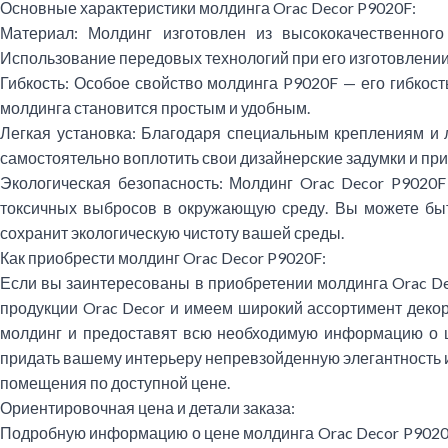
Основные характеристики молдинга Orac Decor P9020F:
Материал:
Молдинг изготовлен из высококачественного 
Использование передовых технологий при его изготовлении 
Гибкость:
Особое свойство молдинга P9020F — его гибкость
молдинга становится простым и удобным.
Легкая установка:
Благодаря специальным креплениям и ле
самостоятельно воплотить свои дизайнерские задумки и п
Экологическая безопасность:
Молдинг Orac Decor P9020F 
токсичных выбросов в окружающую среду. Вы можете быт
сохранит экологическую чистоту вашей среды.
Как приобрести молдинг Orac Decor P9020F:
Если вы заинтересованы в приобретении молдинга Orac D
продукции Orac Decor и имеем широкий ассортимент деко
молдинг и предоставят всю необходимую информацию о ц
придать вашему интерьеру непревзойденную элегантность и 
помещения по доступной цене.
Ориентировочная цена и детали заказа:
Подробную информацию о цене молдинга Orac Decor P9020F