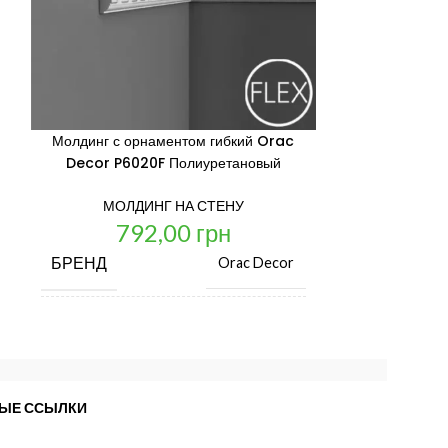
Молдинг с орнаментом гибкий Orac
Молдинг глад
Decor P6020F Полиуретановый
Пол
МОЛДИНГ НА СТЕНУ
МОЛД
792,00
грн
81
БРЕНД
БРЕНД
Orac Decor
ЦЕНА ЗА ЕД. ИЗМ.
ЦЕНА ЗА ЕД
шт.
СТРАНА ПРОИЗВОДИТЕЛЬ
СТРАНА П
льгия
Бельгия
ЫЕ ССЫЛКИ