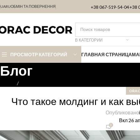
UA
RU
ОБМІН ТА ПОВЕРНЕННЯ
+38 067-519-54-04
+38 
В КАТЕГОРИИ
ПРОСМОТР КАТЕГОРИЙ
ГЛАВНАЯ СТРАНИЦА
МА
Блог
Главная
ORAC-DECOR
ORAC
Что такое молдинг и как в
Опубликовано
Вкл 26 а
0