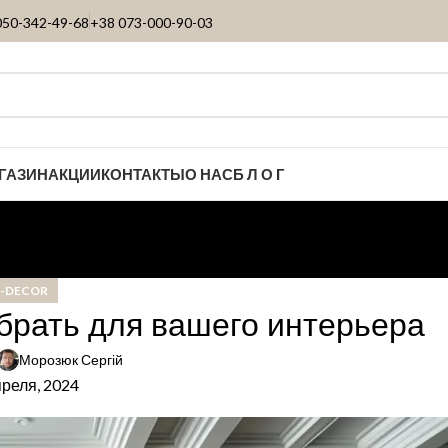
050-342-49-68
+38 073-000-90-03
ГАЗИН
АКЦИИ
КОНТАКТЫ
О НАС
Б Л О Г
-DECOR
ыбрать для вашего интерьера
Морозюк Сергій
преля, 2024