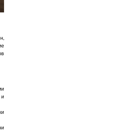
н,
ие
ов
ми
 и
ки
ни