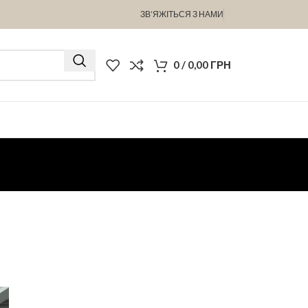
ЗВ’ЯЖІТЬСЯ З НАМИ
0
/
0,00
ГРН