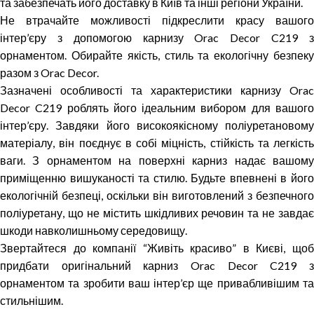
та забезпечать його доставку в Київ та інші регіони України.
Не втрачайте можливості підкреслити красу вашого
інтер’єру з допомогою карнизу Orac Decor C219 з
орнаментом. Обирайте якість, стиль та екологічну безпеку
разом з Orac Decor.
Зазначені особливості та характеристики карнизу Orac
Decor C219 роблять його ідеальним вибором для вашого
інтер’єру. Завдяки його високоякісному поліуретановому
матеріалу, він поєднує в собі міцність, стійкість та легкість
ваги. З орнаментом на поверхні карниз надає вашому
приміщенню вишуканості та стилю. Будьте впевнені в його
екологічній безпеці, оскільки він виготовлений з безпечного
поліуретану, що не містить шкідливих речовин та не завдає
шкоди навколишньому середовищу.
Звертайтеся до компанії “Живіть красиво” в Києві, щоб
придбати оригінальний карниз Orac Decor C219 з
орнаментом та зробити ваш інтер’єр ще привабливішим та
стильнішим.