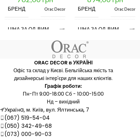
БРЕНД
БРЕНД
Orac Decor
Orac Decor
ЦІНА ЗА ОД. ВИМ.
ЦІНА ЗА ОД. ВИМ.
шт.
шт.
КРАЇНА ВИРОБНИК
КРАЇНА ВИРОБНИК
Бельгія
Бель
ORAC DECOR в УКРАЇНІ
ДОВЖИНА, ММ
ДОВЖИНА, ММ
Офіс та склад у Києві. Бельгійська якість та
2000
2000
дизайнерські інтер'єри для наших клієнтів.
Графік роботи:
ШИРИНА, ММ
ШИРИНА, ММ
16
47
Пн-Пт 9:00-18:00 Сб - 10:00-15:00
Нд – вихідний
Українa, м. Київ, вул. Ялтинська, 7
ВИСОТА, ММ
ВИСОТА, ММ
16
47
(067) 519-54-04
(050) 342-49-68
МАТЕРІАЛ
МАТЕРІАЛ
Поліуретан
Поліуретан
(073) 000-90-03