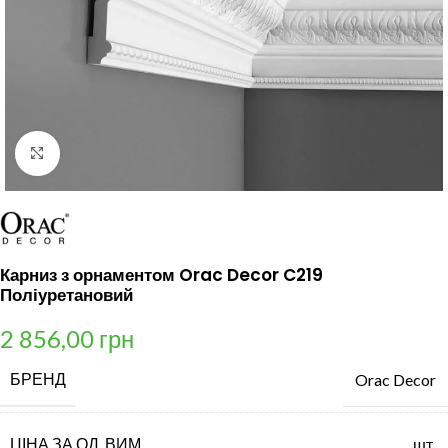
Клацніть, щоб збільшити
Карниз з орнаментом Orac Decor C219
Поліуретановий
2 856,00
грн
БРЕНД
Orac Decor
ЦІНА ЗА ОД. ВИМ.
шт.