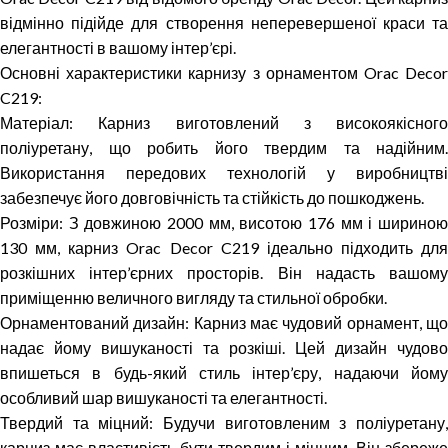
відмінно підійде для створення неперевершеної краси та
елегантності в вашому інтер’єрі.
Основні характеристики карнизу з орнаментом Orac Decor
C219:
Матеріал: Карниз виготовлений з високоякісного
поліуретану, що робить його твердим та надійним.
Використання передових технологій у виробництві
забезпечує його довговічність та стійкість до пошкоджень.
Розміри: З довжиною 2000 мм, висотою 176 мм і шириною
130 мм, карниз Orac Decor C219 ідеально підходить для
розкішних інтер’єрних просторів. Він надасть вашому
приміщенню величного вигляду та стильної обробки.
Орнаментований дизайн: Карниз має чудовий орнамент, що
надає йому вишуканості та розкіші. Цей дизайн чудово
впишеться в будь-який стиль інтер’єру, надаючи йому
особливий шар вишуканості та елегантності.
Твердий та міцний: Будучи виготовленим з поліуретану,
карниз має властивість бути твердим і міцним. Він збереже