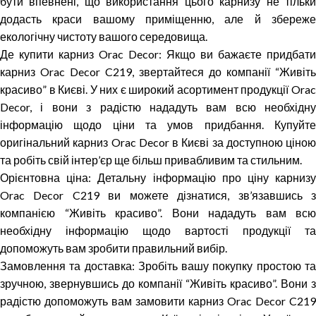
бути впевнені, що використання цього карнизу не тільки
додасть краси вашому приміщенню, але й збереже
екологічну чистоту вашого середовища.
Де купити карниз Orac Decor: Якщо ви бажаєте придбати
карниз Orac Decor C219, звертайтеся до компанії “Живіть
красиво” в Києві. У них є широкий асортимент продукції Orac
Decor, і вони з радістю нададуть вам всю необхідну
інформацію щодо ціни та умов придбання. Купуйте
оригінальний карниз Orac Decor в Києві за доступною ціною
та робіть свій інтер’єр ще більш привабливим та стильним.
Орієнтовна ціна: Детальну інформацію про ціну карнизу
Orac Decor C219 ви можете дізнатися, зв’язавшись з
компанією “Живіть красиво”. Вони нададуть вам всю
необхідну інформацію щодо вартості продукції та
допоможуть вам зробити правильний вибір.
Замовлення та доставка: Зробіть вашу покупку простою та
зручною, звернувшись до компанії “Живіть красиво”. Вони з
радістю допоможуть вам замовити карниз Orac Decor C219