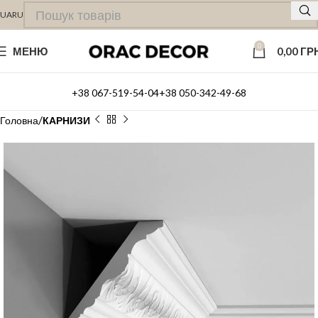
UA
RU
0
МЕНЮ
0,00
ГР
+38 067-519-54-04
+38 050-342-49-68
Головна
КАРНИЗИ