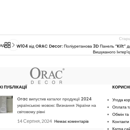
Стар
зад
W104 від ORAC Decor: Поліуретанова 3D Панель “Kilt” д
Вишуканого Інтер’є
ЖІ ПУБЛІКАЦІЇ
КОРИСН
Orac випустив каталог продукції 2024
Угода ко
українською мовою: Визнання України на
Оплата т
світовому рівні
Обмін та
14 Серпня, 2024
Немає коментарів
Контакти
Катра са