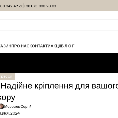
050-342-49-68
+38 073-000-90-03
ГАЗИН
ПРО НАС
КОНТАКТИ
АКЦІЇ
Б Л О Г
 DECOR
 Надійне кріплення для вашог
кору
Морозюк Сергій
авня, 2024