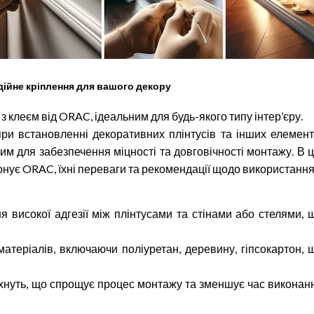
дійне кріплення для вашого декору
з клеєм від ORAC, ідеальним для будь-якого типу інтер’єру.
ри встановленні декоративних плінтусів та інших елемент
м для забезпечення міцності та довговічності монтажу. В ц
опонує ORAC, їхні переваги та рекомендації щодо використання
я високої адгезії між плінтусами та стінами або стелями, 
матеріалів, включаючи поліуретан, деревину, гіпсокартон, 
сохнуть, що спрощує процес монтажу та зменшує час виконан