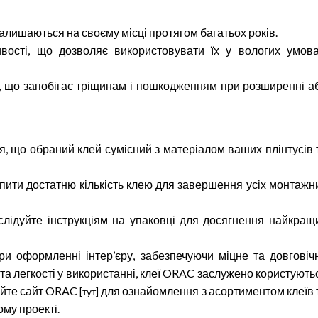
залишаються на своєму місці протягом багатьох років.
тивості, що дозволяє використовувати їх у вологих умова
ня, що запобігає тріщинам і пошкодженням при розширенні а
я, що обраний клей сумісний з матеріалом ваших плінтусів 
 купити достатню кількість клею для завершення усіх монтажн
слідуйте інструкціям на упаковці для досягнення найкращ
и оформленні інтер’єру, забезпечуючи міцне та довговіч
та легкості у використанні, клеї ORAC заслужено користують
дайте сайт ORAC
для ознайомлення з асортиментом клеїв 
[тут]
му проекті.