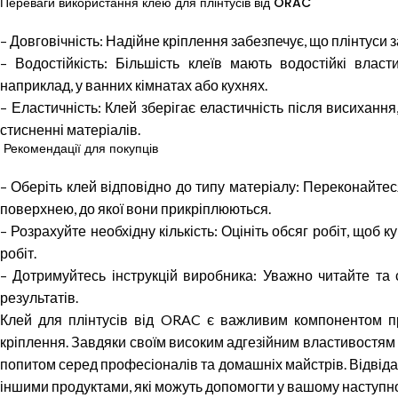
Переваги використання клею для плінтусів від ORAC
– Довговічність: Надійне кріплення забезпечує, що плінтуси 
– Водостійкість: Більшість клеїв мають водостійкі влас
наприклад, у ванних кімнатах або кухнях.
– Еластичність: Клей зберігає еластичність після висихан
стисненні матеріалів.
Рекомендації для покупців
– Оберіть клей відповідно до типу матеріалу: Переконайтес
поверхнею, до якої вони прикріплюються.
– Розрахуйте необхідну кількість: Оцініть обсяг робіт, щоб
робіт.
– Дотримуйтесь інструкцій виробника: Уважно читайте та 
результатів.
Клей для плінтусів від ORAC є важливим компонентом пр
кріплення. Завдяки своїм високим адгезійним властивостям 
попитом серед професіоналів та домашніх майстрів. Відві
іншими продуктами, які можуть допомогти у вашому наступно