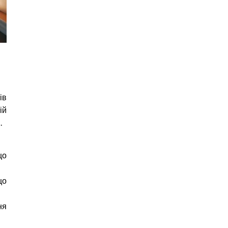
ів
ій
.
що
що
ня