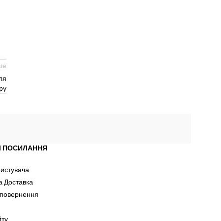
ше
ля
ру
І ПОСИЛАННЯ
ристувача
а Доставка
 повернення
йту