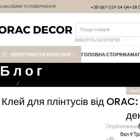
UA
RU
ОБМІН ТА ПОВЕРНЕННЯ
+38 067-519-54-04
+38 
ВИБЕРІТЬ КАТЕГОРІЮ
ПЕРЕГЛЯНУТИ КАТЕГОРІЇ
ГОЛОВНА СТОРІНКА
МА
Б л о г
Головна
ORAC DECOR
ORAC
Клей для плінтусів від ORAC:
де
Опубліковано
Вкл 9 Тр
0