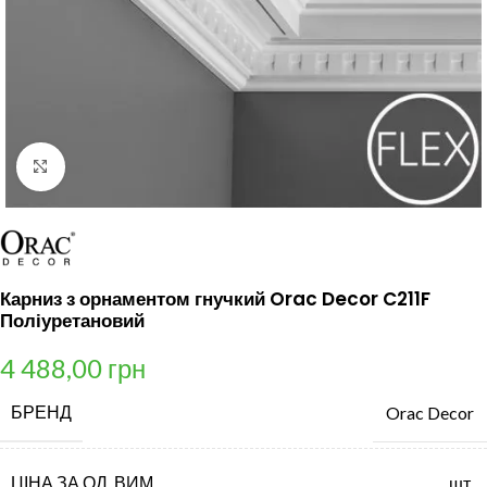
Клацніть, щоб збільшити
Карниз з орнаментом гнучкий Orac Decor C211F
Поліуретановий
4 488,00
грн
БРЕНД
Orac Decor
ЦІНА ЗА ОД. ВИМ.
шт.