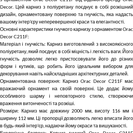
Decor. Цей карниз з поліуретану поєднує в собі розкішний
дизайн, орнаментовану поверхню та гнучкість, яка надасть
вашому інтер’єру неперевершеної краси та елегантності.
Основні характеристики гнучкого карнизу з орнаментом Orac
Decor C211F:
Матеріал і гнучкість: Карниз виготовлений з високоякісного
поліуретану, який поєднує в собі міцність і легкість ваги. Його
гнучкість дозволяє легко пристосовувати його до різних
форм і кутиків, що робить його ідеальним вибором для
декорування навіть найскладніших архітектурних деталей.
Орнаментована поверхня: Карниз Orac Decor C211F має
вражаючий орнамент на своїй поверхні. Це додає йому
особливого шарму і неповторного стилю, створюючи
враження витонченості та розкіші.
Розміри: Карниз має довжину 2000 мм, висоту 116 мм і
ширину 112 мм. Ці пропорції дозволяють легко вписати його
в будь-який інтер’єр, надаючи йому окраси та вишуканості.
Екологічна безпека: Карниз гнучкий Orac Decor C211F