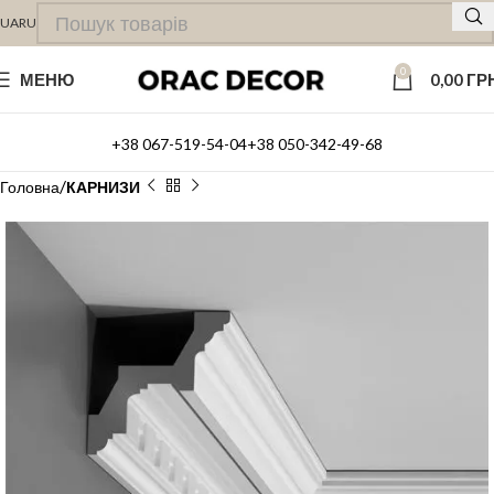
UA
RU
0
МЕНЮ
0,00
ГР
+38 067-519-54-04
+38 050-342-49-68
Головна
КАРНИЗИ