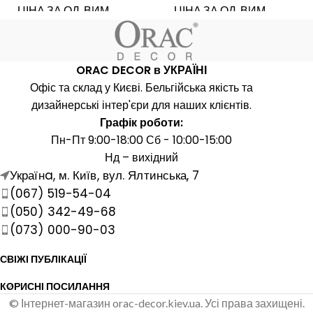
ЦІНА ЗА ОД. ВИМ.
ЦІНА ЗА ОД. ВИМ.
шт.
ш
КРАЇНА ВИРОБНИК
КРАЇНА ВИРОБНИК
Бельгія
Бель
ORAC DECOR в УКРАЇНІ
Офіс та склад у Києві. Бельгійська якість та
ДОВЖИНА, ММ
ДОВЖИНА, ММ
2000
20
дизайнерські інтер'єри для наших клієнтів.
Графік роботи:
Пн-Пт 9:00-18:00 Сб - 10:00-15:00
ШИРИНА, ММ
ШИРИНА, ММ
31
Нд – вихідний
Українa, м. Київ, вул. Ялтинська, 7
ВИСОТА, ММ
ВИСОТА, ММ
(067) 519-54-04
66
(050) 342-49-68
(073) 000-90-03
МАТЕРІАЛ
МАТЕРІАЛ
Поліуретан
Поліурет
СВІЖІ ПУБЛІКАЦІЇ
Гнучкий
Гнучк
КОРИСНІ ПОСИЛАННЯ
,
ВЛАСТИВІСТЬ
ВЛАСТИВІСТЬ
© Інтернет-магазин orac-decor.kiev.ua. Усі права захищені.
З