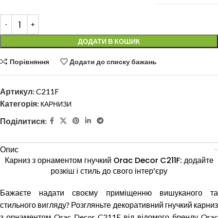
ДОДАТИ В КОШИК
Порівняння
Додати до списку бажань
Артикул:
C211F
Категорія:
КАРНИЗИ
Поділитися:
Опис
Карниз з орнаментом гнучкий Orac Decor C211F: додайте
розкіш і стиль до свого інтер’єру
Бажаєте надати своєму приміщенню вишуканого та
стильного вигляду? Розгляньте декоративний гнучкий карниз
з орнаментом Orac Decor C211F від відомого бренду Orac