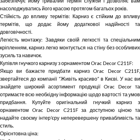
забезпечує йому тривалий термін служби і дозволяє вам
насолоджуватись його красою протягом багатьох років.
Стійкість до впливу термітів: Карниз є стійким до впливу
термітів, що додає йому додаткової надійності та
довговічності.
Легкість монтажу: Завдяки своїй легкості та спеціальним
кріпленням, карниз легко монтується на стіну без особливих
зусиль та навичок.
Купівля гнучкого карнизу з орнаментом Orac Decor C211F:
Якщо ви бажаєте придбати карниз Orac Decor C211F,
звертайтеся до компанії “Живіть красиво” в Києві. У нас ви
знайдете широкий асортимент продукції Orac Decor та
отримаєте всю необхідну інформацію щодо вартості та умов
придбання. Купуйте оригінальний гнучкий карниз з
орнаментом Orac Decor C211F за доступною ціною та
надайте своєму інтер’єру неперевершену привабливість та
стиль.
Орієнтовна ціна: