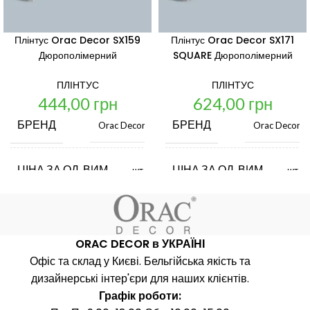
Плінтус Orac Decor SX159
Плінтус Orac Decor SX171
Дюрополімерний
SQUARE Дюрополімерний
ПЛІНТУС
ПЛІНТУС
444,00
грн
624,00
грн
БРЕНД
БРЕНД
Orac Decor
Orac Decor
ЦІНА ЗА ОД. ВИМ.
ЦІНА ЗА ОД. ВИМ.
шт.
шт.
КРАЇНА ВИРОБНИК
КРАЇНА ВИРОБНИК
Бельгія
Бель
ORAC DECOR в УКРАЇНІ
ДОВЖИНА, ММ
ДОВЖИНА, ММ
Офіс та склад у Києві. Бельгійська якість та
2000
2000
дизайнерські інтер'єри для наших клієнтів.
Графік роботи:
ШИРИНА, ММ
ШИРИНА, ММ
60
100