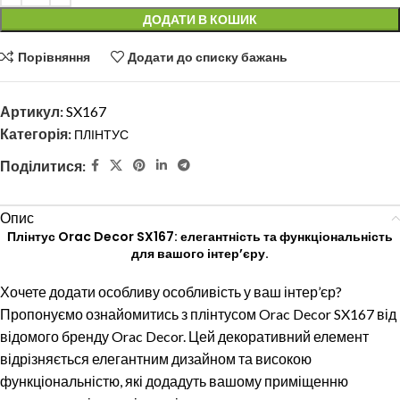
ДОДАТИ В КОШИК
Порівняння
Додати до списку бажань
Артикул:
SX167
Категорія:
ПЛІНТУС
Поділитися:
Опис
Плінтус Orac Decor SX167: елегантність та функціональність
для вашого інтер’єру.
Хочете додати особливу особливість у ваш інтер’єр?
Пропонуємо ознайомитись з плінтусом Orac Decor SX167 від
відомого бренду Orac Decor. Цей декоративний елемент
відрізняється елегантним дизайном та високою
функціональністю, які додадуть вашому приміщенню