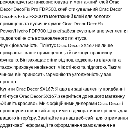
рекомендується використовувати монтажний клей Orac
Decor DecoFix Pro FDP500, клей стикувальний Orac Decor
DecoFix Extra FX200 та монтажний клей для вологих
приміщень та вуличних умов Orac Decor DecoFix
Power/Hydro FDP700. Ці клеї забезпечують міцне зчеплення
та довговічність встановленого плінтуса.
Функціональність:
Плінтус Orac Decor SX167 не лише
прикрашає ваше приміщення, а й виконує практичну
функцію. Він захищає стіни від пошкоджень та відколів, а
також приховує нерівності між стіною та підлогою. Таким
чином, він приносить гармонію та узгодженість у ваш
простір.
Купити Orac Decor SX167:
Якщо ви зацікавлені у придбанні
плінтуса Orac Decor SX167, зверніться до нашого магазину
«Живіть красиво». Ми є офіційними дилерами Orac Decor і
пропонуємо широкий асортимент декоративних рішень для
вашого інтер’єру. Завітайте на наш веб-сайт для отримання
додаткової інформації та оформлення замовлення на