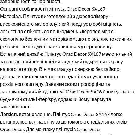
завершеності та чарівності.
Основні особливості плінтуса Orac Decor SX167:
Матеріал:
Плінтус виготовлений з дюрополімеру –
високоякісного матеріалу, який поєднує в собі міцність,
легкість та стійкість до пошкоджень. Дюрополімер є
екологічно безпечним матеріалом, що не виділяє токсичних
речовин і не шкодить навколишньому середовищу.
Естетичний дизайн:
Плінтус Orac Decor SX167 має стильний
та елегантний зовнішній вигляд, який підкреслить красу
вашого інтер’єру. Він має гладку поверхню без зайвих
декоративних елементів, що надає йому сучасного та
розкішного вигляду. Завдяки своїм пропорціям та
лаконічному дизайну, плінтус Orac Decor SX167 вписується в
будь-який стиль інтер’єру, додаючи йому шарму та
завершеності.
Легкість встановлення:
Плінтус Orac Decor SX167 легко
встановлюється на стіну за допомогою спеціальних клеїв
Orac Decor. Для монтажу плінтусів Orac Decor