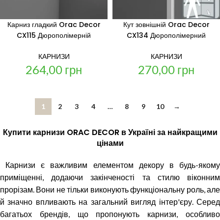
Карниз гладкий Orac Decor
Кут зовнішній Orac Decor
CX115 Дюрополімерній
CX134 Дюрополімерний
КАРНИЗИ
КАРНИЗИ
264,00
грн
270,00
грн
1
2
3
4
…
8
9
10
→
Купити карнизи ORAC DECOR в Україні за найкращими
цінами
Карнизи є важливим елементом декору в будь-яком
приміщенні, додаючи закінченості та стилю віконним
прорізам. Вони не тільки виконують функціональну роль, але
й значно впливають на загальний вигляд інтер'єру. Серед
багатьох брендів, що пропонують карнизи, особливо