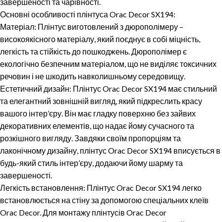
завершеності та чарівності.
Основні особливості плінтуса Orac Decor SX194:
Матеріал: Плінтус виготовлений з дюрополімеру –
високоякісного матеріалу, який поєднує в собі міцність,
легкість та стійкість до пошкоджень. Дюрополімер є
екологічно безпечним матеріалом, що не виділяє токсичних
речовин і не шкодить навколишньому середовищу.
Естетичний дизайн: Плінтус Orac Decor SX194 має стильний
та елегантний зовнішній вигляд, який підкреслить красу
вашого інтер’єру. Він має гладку поверхню без зайвих
декоративних елементів, що надає йому сучасного та
розкішного вигляду. Завдяки своїм пропорціям та
лаконічному дизайну, плінтус Orac Decor SX194 вписується в
будь-який стиль інтер’єру, додаючи йому шарму та
завершеності.
Легкість встановлення: Плінтус Orac Decor SX194 легко
встановлюється на стіну за допомогою спеціальних клеїв
Orac Decor. Для монтажу плінтусів Orac Decor