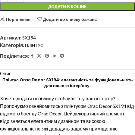
ДОДАТИ В КОШИК
Порівняння
Додати до списку бажань
Артикул:
SX194
Категорія:
ПЛІНТУС
Поділитися:
Опис
Плінтус Orac Decor SX194: елегантність та функціональність
для вашого інтер’єру.
Хочете додати особливу особливість у ваш інтер’єр?
Пропонуємо ознайомитись з плінтусом Orac Decor SX194 від
відомого бренду Orac Decor. Цей декоративний елемент
відрізняється елегантним дизайном та високою
функціональністю, які додадуть вашому приміщенню