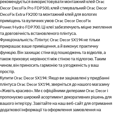
рекомендується використовувати монтажний клей Orac
Decor DecoFix Pro FDP500, клей стикувальний Orac Decor
DecoFix Extra FX200 та монтажний клей для вологих
приміщень та вуличних умов Orac Decor DecoFix
Power/Hydro FDP700. Ці клеї забезпечують міцне зчеплення
та довговічність встановленого плінтуса.
Функціональність: Плінтус Orac Decor SX194 не тільки
прикрашає ваше приміщення, а й виконує практичну
функцію. Він захищає стіни від пошкоджень та відколів, а
також приховує нерівності між стіною та підлогою. Таким
чином, він приносить гармонію та узгодженість у ваш
простір.
Купити Orac Decor SX194: Якщо ви зацікавлені у придбанні
плінтуса Orac Decor SX194, зверніться до нашого магазину
«Живіть красиво». Ми є офіційними дилерами Orac Decor і
пропонуємо широкий асортимент декоративних рішень для
вашого інтер’єру. Завітайте на наш веб-сайт для отримання
додаткової інформації та оформлення замовлення на