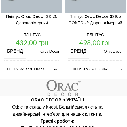
Плінтус Orac Decor SX125
Плінтус Orac Decor SX165
Дюрополімерний
CONTOUR Дюрополімерний
ПЛІНТУС
ПЛІНТУС
432,00
грн
498,00
грн
БРЕНД
БРЕНД
Orac Decor
Orac Decor
ЦІНА ЗА ОД. ВИМ.
ЦІНА ЗА ОД. ВИМ.
шт.
шт.
КРАЇНА ВИРОБНИК
КРАЇНА ВИРОБНИК
Бельгія
Бель
ORAC DECOR в УКРАЇНІ
ДОВЖИНА, ММ
ДОВЖИНА, ММ
Офіс та склад у Києві. Бельгійська якість та
2000
2000
дизайнерські інтер'єри для наших клієнтів.
Графік роботи:
ШИРИНА, ММ
ШИРИНА, ММ
69
69