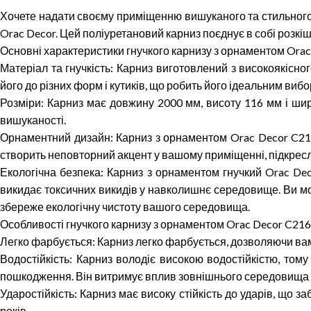
Хочете надати своєму приміщенню вишуканого та стильного 
Orac Decor. Цей поліуретановий карниз поєднує в собі розкі
Основні характеристики гнучкого карнизу з орнаментом Orac
Матеріал та гнучкість: Карниз виготовлений з високоякісного
його до різних форм і кутиків, що робить його ідеальним ви
Розміри: Карниз має довжину 2000 мм, висоту 116 мм і шир
вишуканості.
Орнаментний дизайн: Карниз з орнаментом Orac Decor C21
створить неповторний акцент у вашому приміщенні, підкресл
Екологічна безпека: Карниз з орнаментом гнучкий Orac Dec
викидає токсичних викидів у навколишнє середовище. Ви мо
збереже екологічну чистоту вашого середовища.
Особливості гнучкого карнизу з орнаментом Orac Decor C216
Легко фарбується: Карниз легко фарбується, дозволяючи вам 
Водостійкість: Карниз володіє високою водостійкістю, тому
пошкодження. Він витримує вплив зовнішнього середовища 
Ударостійкість: Карниз має високу стійкість до ударів, що
років.