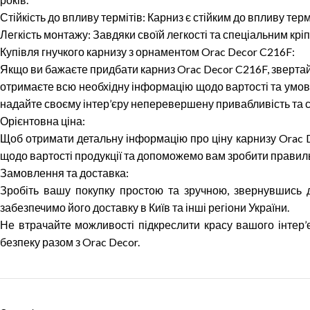
Стійкість до впливу термітів: Карниз є стійким до впливу терм
Легкість монтажу: Завдяки своїй легкості та спеціальним крі
Купівля гнучкого карнизу з орнаментом Orac Decor C216F:
Якщо ви бажаєте придбати карниз Orac Decor C216F, звертайт
отримаєте всю необхідну інформацію щодо вартості та умов
надайте своєму інтер’єру неперевершену привабливість та с
Орієнтовна ціна:
Щоб отримати детальну інформацію про ціну карнизу Orac D
щодо вартості продукції та допоможемо вам зробити правиль
Замовлення та доставка:
Зробіть вашу покупку простою та зручною, звернувшись 
забезпечимо його доставку в Київ та інші регіони України.
Не втрачайте можливості підкреслити красу вашого інтер’є
безпеку разом з Orac Decor.