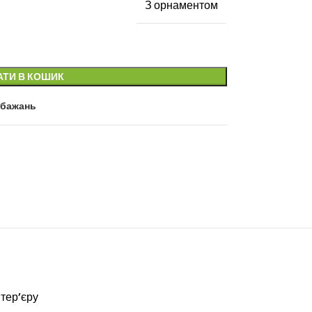
З орнаментом
АТИ В КОШИК
 бажань
тер’єру