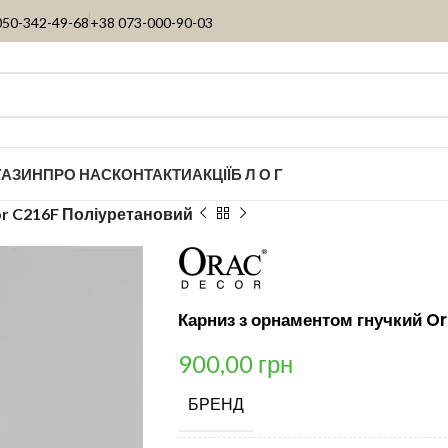
050-342-49-68
+38 073-000-90-03
ГАЗИН
ПРО НАС
КОНТАКТИ
АКЦІЇ
Б Л О Г
or C216F Поліуретановий
Карниз з орнаментом гнучкий O
900,00
грн
БРЕНД