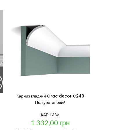
Карниз гладкий Orac decor C240
Карниз гладк
Поліуретановий
C250F 
КАРНИЗИ
1 332,00
грн
1 