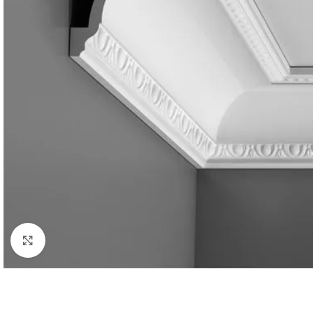
Клацніть, щоб збільшити