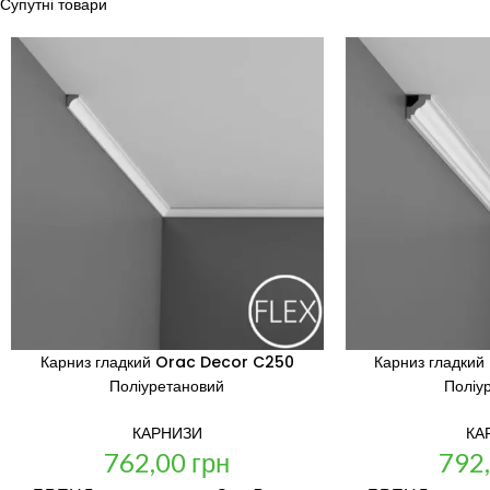
Супутні товари
Карниз гладкий Orac Decor C250
Карниз гладки
Поліуретановий
Поліу
КАРНИЗИ
КА
762,00
грн
792