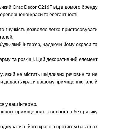
чкий Orac Decor C216F від відомого бренду
еревершеної краси та елегантності.
ого гнучкість дозволяє легко пристосовувати
талей.
будь-який інтер’єр, надаючи йому окраси та
рму та розкіші. Цей декоративний елемент
у, який не містить шкідливих речовин та не
ьки додасть краси вашому приміщенню, але й
я у ваш інтер’єр.
внішніх приміщеннях з вологістю без ризику
олоджуватись його красою протягом багатьох