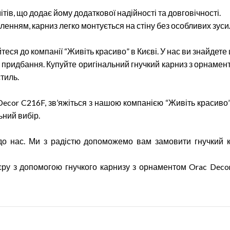
ітів, що додає йому додаткової надійності та довговічності.
пленням, карниз легко монтується на стіну без особливих зуси
еся до компанії “Живіть красиво” в Києві. У нас ви знайдете
 придбання. Купуйте оригінальний гнучкий карниз з орнамен
тиль.
ecor C216F, зв’яжіться з нашою компанією “Живіть красиво
ний вибір.
до нас. Ми з радістю допоможемо вам замовити гнучкий 
ру з допомогою гнучкого карнизу з орнаментом Orac Decor 