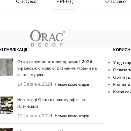
БРЕНД
Orac Decor
Orac Decor
ИМ.
ЦІНА ЗА ОД. ВИМ.
шт.
шт.
БНИК
КРАЇНА ВИРОБНИК
Бельгія
Бельгія
ЖІ ПУБЛІКАЦІЇ
КОРИСН
М
ДОВЖИНА, ММ
2000
2000
Orac випустив каталог продукції 2024
Угода ко
українською мовою: Визнання України на
Оплата т
світовому рівні
ШИРИНА, ММ
Обмін та
29
45
14 Серпня, 2024
Немає коментарів
Контакти
Катра са
ВИСОТА, ММ
29
73
Нові взірці Orac в нашому офісі на
Ялтинській
12 Серпня, 2024
МАТЕРІАЛ
Поліуретан
Поліуретан
Немає коментарів