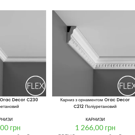
й Orac Decor C230
Карниз з орнаментом Orac Decor
ретановий
C212 Поліуретановий
РНИЗИ
КАРНИЗИ
,00
грн
1 266,00
грн