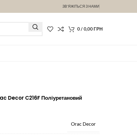
ЗВ’ЯЖІТЬСЯ З НАМИ
0
/
0,00
ГРН
rac Decor C216F Поліуретановий
Orac Decor