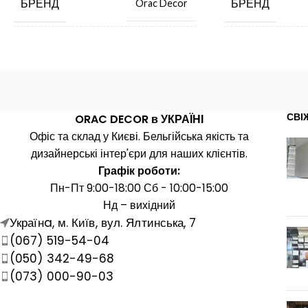
БРЕНД
БРЕНД
Orac Decor
ЦІНА ЗА ОД. ВИМ.
ЦІНА ЗА ОД. В
шт.
КРАЇНА ВИРОБНИК
КРАЇНА ВИРО
Бельгія
СВІ
ORAC DECOR в УКРАЇНІ
Офіс та склад у Києві. Бельгійська якість та
ДОВЖИНА, ММ
ДОВЖИНА, М
2000
дизайнерські інтер'єри для наших клієнтів.
Графік роботи:
ШИРИНА, ММ
ШИРИНА, ММ
16
Пн-Пт 9:00-18:00 Сб - 10:00-15:00
Нд – вихідний
Українa, м. Київ, вул. Ялтинська, 7
ВИСОТА, ММ
ВИСОТА, ММ
16
(067) 519-54-04
(050) 342-49-68
МАТЕРІАЛ
МАТЕРІАЛ
Поліуретан
(073) 000-90-03