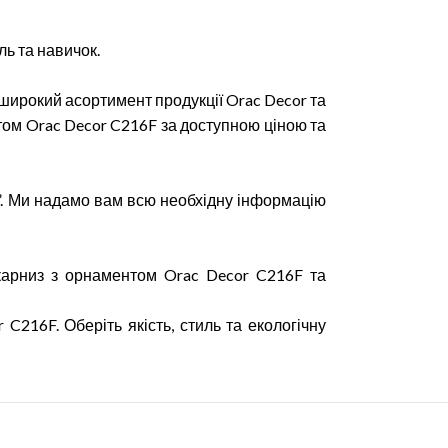
ль та навичок.
 широкий асортимент продукції Orac Decor та
том Orac Decor C216F за доступною ціною та
”. Ми надамо вам всю необхідну інформацію
карниз з орнаментом Orac Decor C216F та
C216F. Оберіть якість, стиль та екологічну