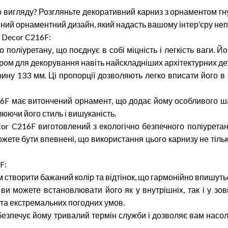
вигляду? Розгляньте декоративний карниз з орнаментом гну
шний орнаментний дизайн, який надасть вашому інтер’єру неп
 Decor C216F:
 поліуретану, що поєднує в собі міцність і легкість ваги. Й
бором для декорування навіть найскладніших архітектурних де
ину 133 мм. Ці пропорції дозволяють легко вписати його в 
6F має витончений орнамент, що додає йому особливого ша
юючи його стиль і вишуканість.
or C216F виготовлений з екологічно безпечного поліуретан
жете бути впевнені, що використання цього карнизу не тіл
F:
створити бажаний колір та відтінок, що гармонійно впишутьс
 ви можете встановлювати його як у внутрішніх, так і у зо
та екстремальних погодних умов.
 забезпечує йому тривалий термін служби і дозволяє вам нас