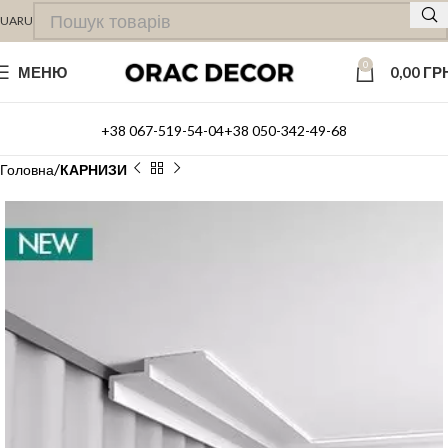
UA
RU
0
МЕНЮ
0,00
ГР
+38 067-519-54-04
+38 050-342-49-68
Головна
КАРНИЗИ