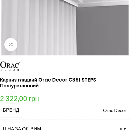
Клацніть, щоб збільшити
Карниз гладкий Orac Decor C391 STEPS
Поліуретановий
2 322,00
грн
БРЕНД
Orac Decor
ЦІНА ЗА ОД. ВИМ.
шт.