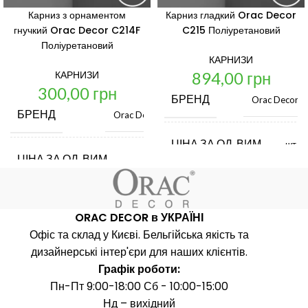
Карниз з орнаментом
Карниз гладкий Orac Decor
гнучкий Orac Decor C214F
C215 Поліуретановий
Поліуретановий
КАРНИЗИ
894,00
грн
КАРНИЗИ
300,00
грн
БРЕНД
Orac Decor
БРЕНД
Orac Decor
ЦІНА ЗА ОД. ВИМ.
шт.
ЦІНА ЗА ОД. ВИМ.
шт.
КРАЇНА ВИРОБНИК
Бель
КРАЇНА ВИРОБНИК
Бельгія
ORAC DECOR в УКРАЇНІ
ДОВЖИНА, ММ
Офіс та склад у Києві. Бельгійська якість та
2000
ДОВЖИНА, ММ
2000
дизайнерські інтер'єри для наших клієнтів.
Графік роботи:
ШИРИНА, ММ
47
Пн-Пт 9:00-18:00 Сб - 10:00-15:00
ШИРИНА, ММ
31
Нд – вихідний