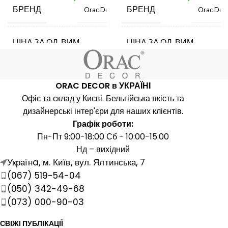
БРЕНД
БРЕНД
Orac Decor
Orac Dec
ЦІНА ЗА ОД. ВИМ.
ЦІНА ЗА ОД. ВИМ.
шт.
ш
КРАЇНА ВИРОБНИК
КРАЇНА ВИРОБНИК
Бельгія
Бель
ORAC DECOR в УКРАЇНІ
Офіс та склад у Києві. Бельгійська якість та
ДОВЖИНА, ММ
ДОВЖИНА, ММ
2000
20
дизайнерські інтер'єри для наших клієнтів.
Графік роботи:
Пн-Пт 9:00-18:00 Сб - 10:00-15:00
ШИРИНА, ММ
ШИРИНА, ММ
45
1
Нд – вихідний
Українa, м. Київ, вул. Ялтинська, 7
ВИСОТА, ММ
ВИСОТА, ММ
(067) 519-54-04
73
1
(050) 342-49-68
(073) 000-90-03
МАТЕРІАЛ
МАТЕРІАЛ
Поліуретан
Поліурет
СВІЖІ ПУБЛІКАЦІЇ