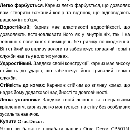
Легко фарбується:
Карниз легко фарбується, що дозволя
вам створити бажаний колір та відтінок, що відповідають
вашому інтер’єру.
Водостійкий:
Карниз має властивості водостійкості, що
дозволяють встановлювати його як у внутрішніх, так і на
зовнішніх поверхнях приміщень без ризику пошкодження.
Він стійкий до впливу вологи та забезпечує тривалий термін
служби навіть у вологих умовах.
Ударостійкий:
Завдяки своїй конструкції, карниз має високу
стійкість до ударів, що забезпечує його тривалий термін
служби.
Стійкість до комах:
Карниз є стійким до впливу комах, щ
надає йому додаткової надійності та довговічності.
Легка установка:
Завдяки своїй легкості та спеціальним
кріпленням, карниз легко монтується на стіну без особливих
зусиль та навичок.
Купити Orac Decor:
Якщо ви бажаєте придбати карниз Orac Decor CB501N,