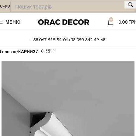
UA
RU
0
МЕНЮ
0,00
ГР
+38 067-519-54-04
+38 050-342-49-68
Головна
КАРНИЗИ