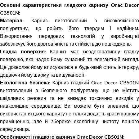
Основні характеристики гладкого карнизу Orac Decor
CB501N:
Матеріал:
Карниз виготовлений з високоякісного
поліуретану, що робить його твердим і надійним.
Використання передових технологій у виробництві
забезпечує його довговічність та стійкість до пошкоджень.
Гладка поверхня:
Карниз має бездекоративну гладк
поверхню, яка надає йому сучасний та елегантний вигляд.
Це дозволяє йому впиcуватися в будь-який стиль інтер’єру,
додаючи йому шарму та вишуканості.
Екологічна безпека:
Карниз гладкий Orac Decor CB501
виготовлений з безпечного поліуретану, що не містить
шкідливих речовин та не викидає токсичних викидів у
навколишнє середовище. Ви можете бути впевнені, що
використання цього карнизу не тільки додасть краси вашому
приміщенню, але й збереже екологічну чистоту вашого
середовища.
Особливості гладкого карнизу Orac Decor CB501N: