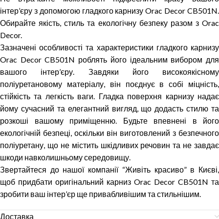
інтер’єру з допомогою гладкого карнизу Orac Decor CB501N.
Обирайте якість, стиль та екологічну безпеку разом з Orac
Decor.
Зазначені особливості та характеристики гладкого карнизу
Orac Decor CB501N роблять його ідеальним вибором для
вашого інтер’єру. Завдяки його високоякісному
поліуретановому матеріалу, він поєднує в собі міцність,
стійкість та легкість ваги. Гладка поверхня карнизу надає
йому сучасний та елегантний вигляд, що додасть стилю та
розкоші вашому приміщенню. Будьте впевнені в його
екологічній безпеці, оскільки він виготовлений з безпечного
поліуретану, що не містить шкідливих речовин та не завдає
шкоди навколишньому середовищу.
Звертайтеся до нашої компанії “Живіть красиво” в Києві,
щоб придбати оригінальний карниз Orac Decor CB501N та
зробити ваш інтер’єр ще привабливішим та стильнішим.
Доставка