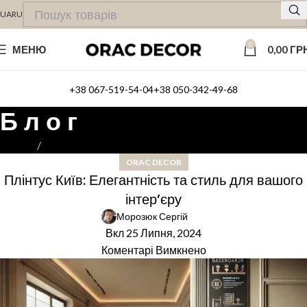
UA
RU
0
МЕНЮ
0,00
ГР
+38 067-519-54-04
+38 050-342-49-68
Б л о г
Головна
ORAC DECOR
ORAC DECOR
Плінтус Київ: Елегантність та стиль для вашого
інтер’єру
Морозюк Сергій
Вкл 25 Липня, 2024
Коментарі Вимкнено