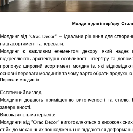
Молдинг для інтер’єру: Стиль
Молдинг від “Orac Decor” — ідеальне рішення для створенн
наш асортимент та переваги.
Молдинг є важливим елементом декору, який надає п
підкреслюють архітектурні особливості інтер’єру та допом
пропонує широкий асортимент молдингів, які відповідают
основні переваги молдингів та чому варто обрати продукцію в
Переваги молдингів
Естетичний вигляд:
Молдинги додають приміщенню витонченості та стилю. В
завершеності.
Висока якість матеріалів:
Молдинги від “Orac Decor” виготовляються з високоякісних м
стійкі до механічних пошкоджень і не піддаються деформації 