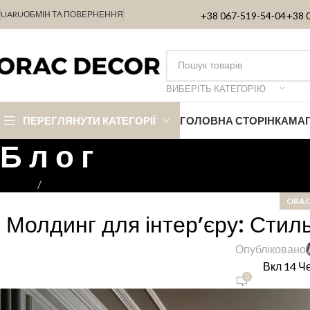
UA
RU
ОБМІН ТА ПОВЕРНЕННЯ
+38 067-519-54-04
+38 
ВИБЕРІТЬ КАТЕГОРІЮ
ПЕРЕГЛЯНУТИ КАТЕГОРІЇ
ГОЛОВНА СТОРІНКА
МА
Б л о г
Головна
ORAC DECOR
ORAC
Молдинг для інтер’єру: Стиль
Опубліковано
Вкл 14 Ч
0