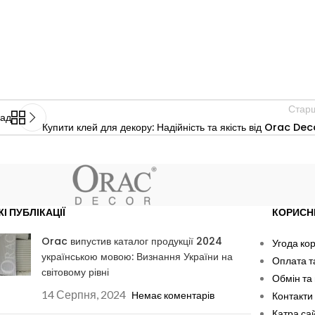
Стар
зад
Купити клей для декору: Надійність та якість від Orac Dec
ЖІ ПУБЛІКАЦІЇ
КОРИСН
Orac випустив каталог продукції 2024
Угода ко
українською мовою: Визнання України на
Оплата т
світовому рівні
Обмін та
14 Серпня, 2024
Немає коментарів
Контакти
Катра са