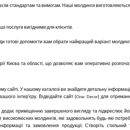
є всім стандартам та вимогам. Наші молдинги виготовляються
ші послуги вигідними для клієнтів.
жди готові допомогти вам обрати найкращий варіант молдинг
рії Києва та області, що дозволяє вам оперативно розпоча
му сайті. У нашому каталозі ви знайдете детальну інформац
ашого інтер’єру. Відвідайте сайт
для отриман
[Orac Decor]
й додає приміщенню завершеного вигляду та підкреслює йо
високоякісних молдингів, які задовольнять будь-які потреб
нформації та замовлення продукції. Створіть стильний 