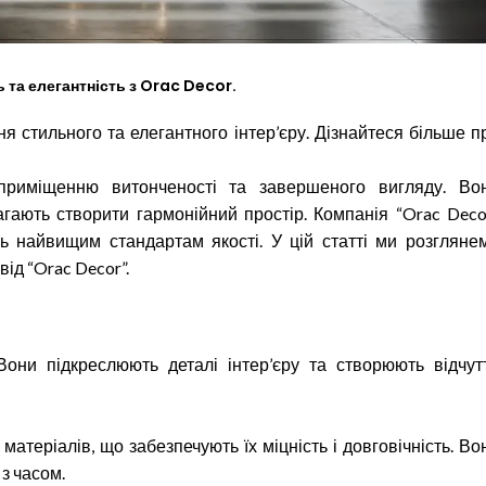
 та елегантність з Orac Decor.
я стильного та елегантного інтер’єру. Дізнайтеся більше п
риміщенню витонченості та завершеного вигляду. Во
агають створити гармонійний простір. Компанія “Orac Deco
ь найвищим стандартам якості. У цій статті ми розгляне
ід “Orac Decor”.
они підкреслюють деталі інтер’єру та створюють відчут
атеріалів, що забезпечують їх міцність і довговічність. Во
з часом.