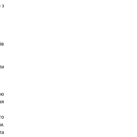
 з
ів
ти
ію
ня
го
и.
та