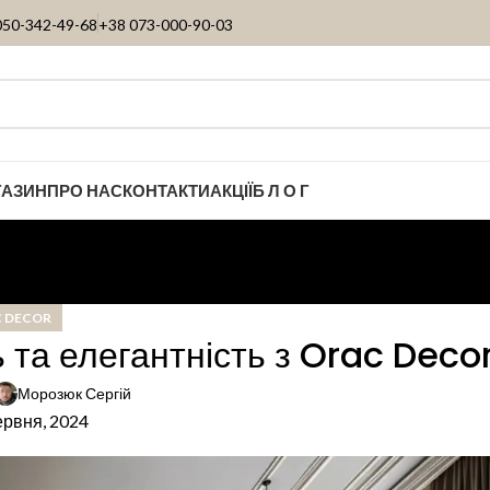
050-342-49-68
+38 073-000-90-03
ГАЗИН
ПРО НАС
КОНТАКТИ
АКЦІЇ
Б Л О Г
 DECOR
 та елегантність з Orac Deco
Морозюк Сергій
ервня, 2024