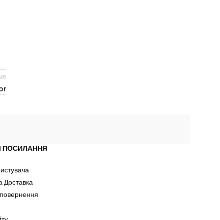
ше
or
І ПОСИЛАННЯ
ристувача
а Доставка
 повернення
йту