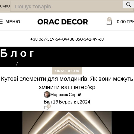
UA
RU
0
МЕНЮ
0,00
ГР
+38 067-519-54-04
+38 050-342-49-68
Б л о г
Головна
ORAC DECOR
ORAC DECOR
Кутові елементи для молдингів: Як вони можуть
змінити ваш інтер’єр
Морозюк Сергій
Вкл 19 Березня, 2024
0