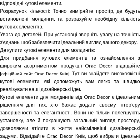
відповідні кутові елементи.
Розрахунок кількості: Точно виміряйте простір, де будуть
встановлені молдинги, та розрахуйте необхідну кількість
кутових елементів.
Увага до деталей: При установці зверніть увагу на точність
з’єднань, щоб забезпечити ідеальний вигляд вашого декору.
Де купити кутові елементи для молдингів:
Для придбання кутових елементів та ознайомлення з
широким асортиментом продукції Orac Decor відвідайте
. Тут ви знайдете високоякісні
[офіційний сайт Orac Decor Київ]
кутові елементи, які допоможуть вам легко та швидко
реалізувати ваші дизайнерські ідеї.
Кутові елементи для молдингів від Orac Decor є ідеальним
рішенням для тих, хто бажає додати своєму інтер’єру
завершеності та елегантності. Вони не тільки полегшують
установку, але й покращують загальний вигляд простору,
дозволяючи втілити в життя найсміливіші дизайнерські
задуми. Відвідайте Orac Decor Київ, щоб вибрати ідеальні