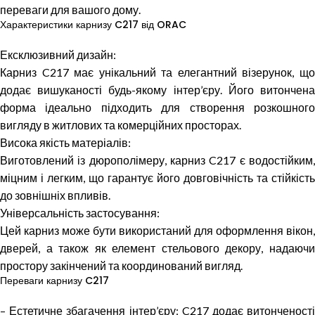
переваги для вашого дому.
Характеристики карнизу C217 від ORAC
Ексклюзивний дизайн:
Карниз C217 має унікальний та елегантний візерунок, що
додає вишуканості будь-якому інтер’єру. Його витончена
форма ідеально підходить для створення розкошного
вигляду в житлових та комерційних просторах.
Висока якість матеріалів:
Виготовлений із дюрополімеру, карниз C217 є водостійким,
міцним і легким, що гарантує його довговічність та стійкість
до зовнішніх впливів.
Універсальність застосування:
Цей карниз може бути використаний для оформлення вікон,
дверей, а також як елемент стельового декору, надаючи
простору закінчений та координований вигляд.
Переваги карнизу C217
– Естетичне збагачення інтер’єру: C217 додає витонченості