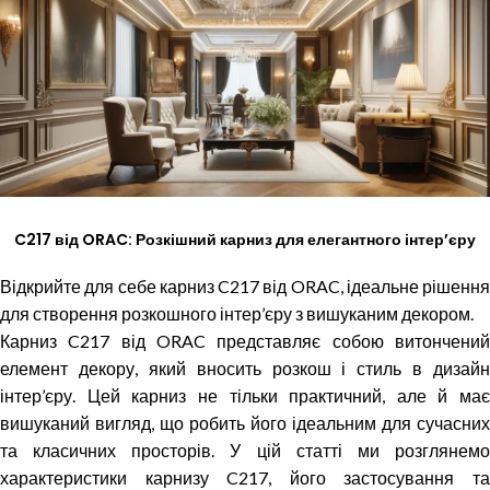
C217 від ORAC: Розкішний карниз для елегантного інтер’єру
Відкрийте для себе карниз C217 від ORAC, ідеальне рішення
для створення розкошного інтер’єру з вишуканим декором.
Карниз C217 від ORAC представляє собою витончений
елемент декору, який вносить розкош і стиль в дизайн
інтер’єру. Цей карниз не тільки практичний, але й має
вишуканий вигляд, що робить його ідеальним для сучасних
та класичних просторів. У цій статті ми розглянемо
характеристики карнизу C217, його застосування та