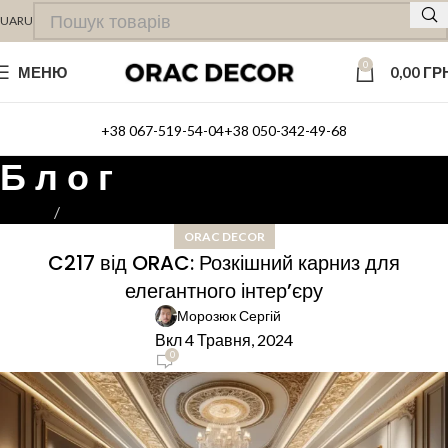
UA
RU
0
МЕНЮ
0,00
ГР
+38 067-519-54-04
+38 050-342-49-68
Б л о г
Головна
ORAC DECOR
ORAC DECOR
C217 від ORAC: Розкішний карниз для
елегантного інтер’єру
Морозюк Сергій
Вкл 4 Травня, 2024
0