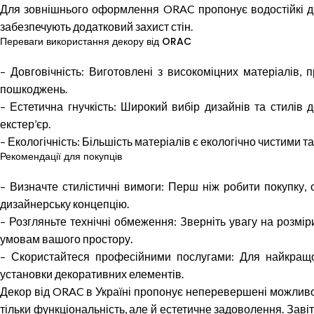
Для зовнішнього оформлення ORAC пропонує водостійкі дек
забезпечують додатковий захист стін.
Переваги використання декору від ORAC
– Довговічність: Виготовлені з високоміцних матеріалів,
пошкоджень.
– Естетична гнучкість: Широкий вибір дизайнів та стилів 
екстер’єр.
– Екологічність: Більшість матеріалів є екологічно чистими
Рекомендації для покупців
– Визначте стилістичні вимоги: Перш ніж робити покупку,
дизайнерську концепцію.
– Розгляньте технічні обмеження: Зверніть увагу на розмір
умовам вашого простору.
– Скористайтеся професійними послугами: Для найкращо
установки декоративних елементів.
Декор від ORAC в Україні пропонує неперевершені можливо
тільки функціональність, але й естетичне задоволення. Зав