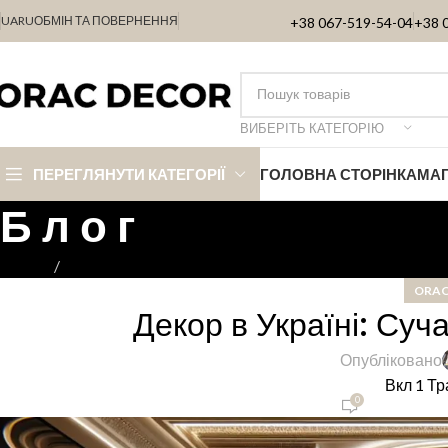
UA
RU
ОБМІН ТА ПОВЕРНЕННЯ
+38 067-519-54-04
+38 
ВИБЕРІТЬ КАТЕГОРІЮ
ПЕРЕГЛЯНУТИ КАТЕГОРІЇ
ГОЛОВНА СТОРІНКА
МА
Б л о г
Головна
ORAC DECOR
ORAC
Декор в Україні: Суч
Опубліковано
Вкл 1 Тр
0