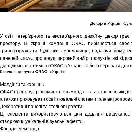
Декор в Україні: Су
У світі інтер’єрного та екстер’єрного дизайну, декор гра
простору. В Україні компанія ORAC вирізняється своє
трансформувати будь-яке середовище, надаючи йому елег
панелей, ORAC пропонує широкий вибір продуктів, які відпов
дослідимо асортимент ORAC в Україні та його переваги для 
Ключові продукти ORAC в Україні
Молдінги та корніші:
ORAC пропонує різноманітність молдінгів та корнішів, які д
а також приховувати освітлювальні системи та електропрово
Декоративні панелі та стельові розети:
Ці елементи використовуються для додання вишуканості 
створюючи унікальні візуальні ефекти.
Фасадні декорації: