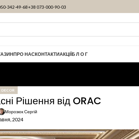
050-342-49-68
+38 073-000-90-03
ГАЗИН
ПРО НАС
КОНТАКТИ
АКЦІЇ
Б Л О Г
 DECOR
асні Рішення від ORAC
Морозюк Сергій
авня, 2024