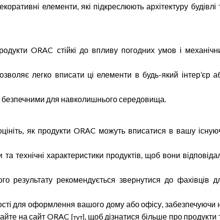
оративні елементи, які підкреслюють архітектуру будівлі 
 продукти ORAC стійкі до впливу погодних умов і механічн
дозволяє легко вписати ці елементи в будь-який інтер’єр а
 та безпечними для навколишнього середовища.
 оцініть, як продукти ORAC можуть вписатися в вашу існую
и та технічні характеристики продуктів, щоб вони відповіда
го результату рекомендується звернутися до фахівців д
сті для оформлення вашого дому або офісу, забезпечуючи 
ітайте на сайт ORAC
, щоб дізнатися більше про продукти 
[тут]