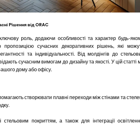
часні Рішення від ORAC
є ключову роль, додаючи особливості та характер будь-яко
ю пропозицією сучасних декоративних рішень, які можу
антності та індивідуальності. Від молдінгів до стельов
ідають сучасним вимогам до дизайну та якості. У цій статті 
вашого дому або офісу.
опомагають створювати плавні переходи між стінами та стеле
дку.
стельовим покриттям, а також для інтеграції освітленн