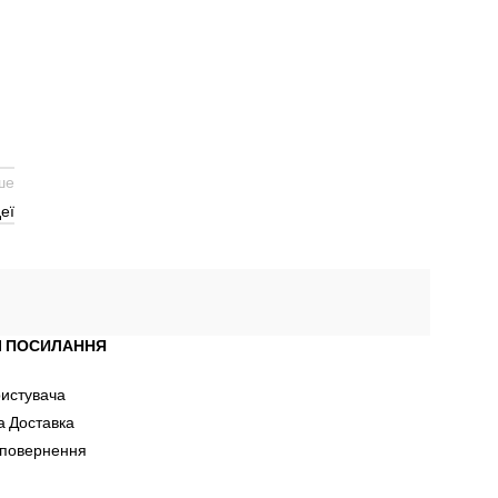
ше
еї
І ПОСИЛАННЯ
ристувача
а Доставка
 повернення