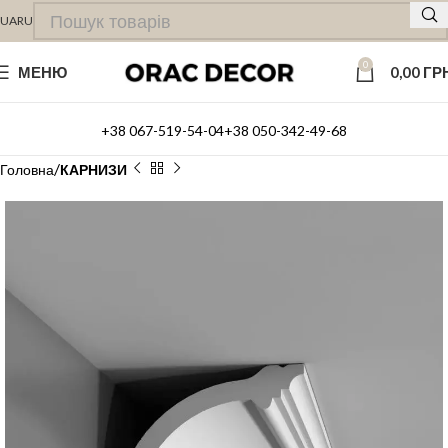
UA
RU
0
МЕНЮ
0,00
ГР
+38 067-519-54-04
+38 050-342-49-68
Головна
КАРНИЗИ