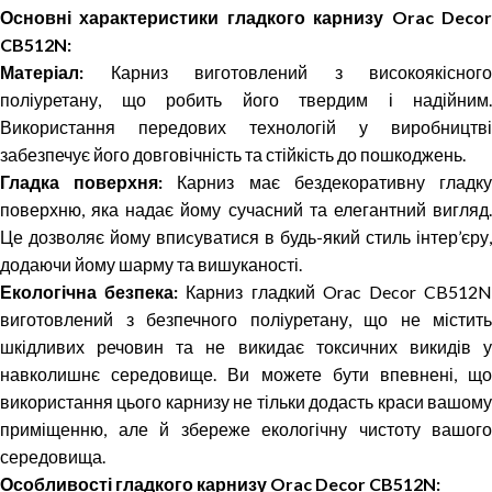
Основні характеристики гладкого карнизу Orac Decor
CB512N:
Матеріал:
Карниз виготовлений з високоякісного
поліуретану, що робить його твердим і надійним.
Використання передових технологій у виробництві
забезпечує його довговічність та стійкість до пошкоджень.
Гладка поверхня:
Карниз має бездекоративну гладк
поверхню, яка надає йому сучасний та елегантний вигляд.
Це дозволяє йому впиcуватися в будь-який стиль інтер’єру,
додаючи йому шарму та вишуканості.
Екологічна безпека:
Карниз гладкий Orac Decor CB512
виготовлений з безпечного поліуретану, що не містить
шкідливих речовин та не викидає токсичних викидів у
навколишнє середовище. Ви можете бути впевнені, що
використання цього карнизу не тільки додасть краси вашому
приміщенню, але й збереже екологічну чистоту вашого
середовища.
Особливості гладкого карнизу Orac Decor CB512N: