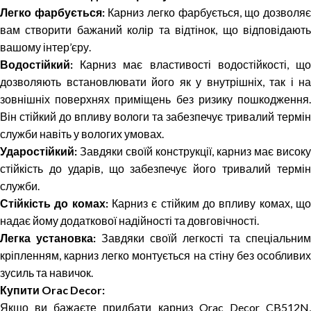
Легко фарбується:
Карниз легко фарбується, що дозволя
вам створити бажаний колір та відтінок, що відповідають
вашому інтер’єру.
Водостійкий:
Карниз має властивості водостійкості, що
дозволяють встановлювати його як у внутрішніх, так і на
зовнішніх поверхнях приміщень без ризику пошкодження.
Він стійкий до впливу вологи та забезпечує тривалий термін
служби навіть у вологих умовах.
Ударостійкий:
Завдяки своїй конструкції, карниз має високу
стійкість до ударів, що забезпечує його тривалий термін
служби.
Стійкість до комах:
Карниз є стійким до впливу комах, щ
надає йому додаткової надійності та довговічності.
Легка установка:
Завдяки своїй легкості та спеціальним
кріпленням, карниз легко монтується на стіну без особливих
зусиль та навичок.
Купити Orac Decor:
Якщо ви бажаєте придбати карниз Orac Decor CB512N,