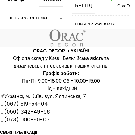
БРЕНД
Orac Dec
ЦІНА ЗА ОД. ВИМ.
шт.
ЦІНА ЗА ОД. ВИМ.
ш
КРАЇНА ВИРОБНИК
Бельгія
КРАЇНА ВИРОБНИК
Бель
ORAC DECOR в УКРАЇНІ
ДОВЖИНА, ММ
Офіс та склад у Києві. Бельгійська якість та
2000
ДОВЖИНА, ММ
20
дизайнерські інтер'єри для наших клієнтів.
Графік роботи:
ШИРИНА, ММ
16
Пн-Пт 9:00-18:00 Сб - 10:00-15:00
ШИРИНА, ММ
Нд – вихідний
Українa, м. Київ, вул. Ялтинська, 7
ВИСОТА, ММ
16
ВИСОТА, ММ
(067) 519-54-04
1
(050) 342-49-68
МАТЕРІАЛ
Поліуретан
(073) 000-90-03
МАТЕРІАЛ
Поліурет
СВІЖІ ПУБЛІКАЦІЇ