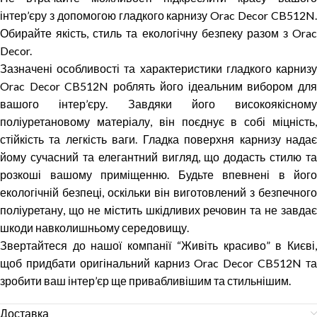
інтер’єру з допомогою гладкого карнизу Orac Decor CB512N.
Обирайте якість, стиль та екологічну безпеку разом з Orac
Decor.
Зазначені особливості та характеристики гладкого карнизу
Orac Decor CB512N роблять його ідеальним вибором для
вашого інтер’єру. Завдяки його високоякісному
поліуретановому матеріалу, він поєднує в собі міцність,
стійкість та легкість ваги. Гладка поверхня карнизу надає
йому сучасний та елегантний вигляд, що додасть стилю та
розкоші вашому приміщенню. Будьте впевнені в його
екологічній безпеці, оскільки він виготовлений з безпечного
поліуретану, що не містить шкідливих речовин та не завдає
шкоди навколишньому середовищу.
Звертайтеся до нашої компанії “Живіть красиво” в Києві,
щоб придбати оригінальний карниз Orac Decor CB512N та
зробити ваш інтер’єр ще привабливішим та стильнішим.
Доставка