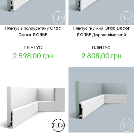
Плінтус з полиуретану Orac
Плінтус гнучкий Orac Decor
Decor SX195F
SX105F Дюрополімерний
ПЛІНТУС
ПЛІНТУС
2 598,00
грн
2 808,00
грн