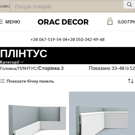
UA
RU
0
МЕНЮ
0,00
ГР
+38 067-519-54-04
+38 050-342-49-68
ПЛІНТУС
Категорії
Сторінка 3
Показано 33–48 із 52
Головна
ПЛІНТУС
Показати бічну панель